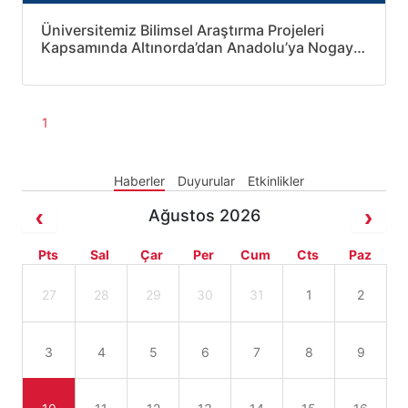
Üniversitemiz Bilimsel Araştırma Projeleri
Kapsamında Altınorda’dan Anadolu’ya Nogay
Türkleri Belgeseli Hazırlanıyor
1
Haberler
Duyurular
Etkinlikler
Ağustos 2026
Pts
Sal
Çar
Per
Cum
Cts
Paz
27
28
29
30
31
1
2
3
4
5
6
7
8
9